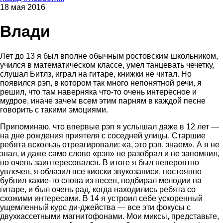
18 мая 2016
Влади
Лет до 13 я был вполне обычным ростовским школьником,
учился в математическом классе, умел танцевать чечетку,
слушал Битлз, играл на гитаре, книжки не читал. Но
появился рэп, в котором так много непонятной речи, я
решил, что там наверняка что‑то очень интересное и
мудрое, иначе зачем всем этим парням в каждой песне
говорить с такими эмоциями.
Припоминаю, что впервые рэп я услышал даже в 12 лет —
на дне рождения приятеля с соседней улицы. Старшие
ребята вскользь отреагировали: «а, это рэп, знаем». А я не
знал, и даже само слово «рэп» не разобрал и не запомнил,
но очень заинтересовался. В итоге я был невероятно
увлечен, я облазил все киоски звукозаписи, постоянно
бубнил какие‑то слова из песен, подбирал мелодии на
гитаре, и был очень рад, когда находились ребята со
схожими интересами. В 14 я устроил себе ускоренный
ущемленный курс ди‑джейства — все эти фокусы с
двухкассетными магнитофонами. Мои миксы, представьте,