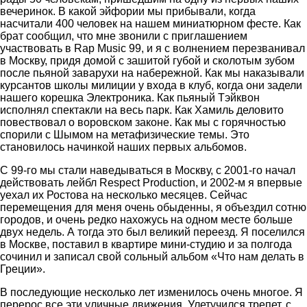
вечеринок. В какой эйфории мы прибывали, когда
насчитали 400 человек на нашем миниатюрном фесте. Как
брат сообщил, что мне звонили с приглашением
участвовать в Rap Music 99, и я с волнением перезванивал
в Москву, придя домой с зашитой губой и сколотым зубом
после пьяной заварухи на набережной. Как мы наказывали
курсантов школы милиции у входа в клуб, когда они задели
нашего корешка Электроника. Как пьяный Тэйквон
исполнял спектакли на весь парк. Как Хамиль деловито
повествовал о воровском законе. Как мы с горячностью
спорили с Шымом на метафизические темы. Это
становилось начинкой наших первых альбомов.
С 99-го мы стали наведываться в Москву, с 2001-го начал
действовать лейбл Respect Production, и 2002-м я впервые
уехал их Ростова на несколько месяцев. Сейчас
перемещения для меня очень обыденны, я объездил сотню
городов, и очень редко нахожусь на одном месте больше
двух недель. А тогда это был великий переезд. Я поселился
в Москве, поставил в квартире мини‑студию и за полгода
сочинил и записал свой сольный альбом «Что нам делать в
Греции».
В последующие несколько лет изменилось очень многое. Я
перерос все эти уличные движения. Улетучился трепет, с