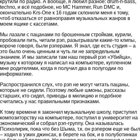
крутили по радио. А вообще, я любил разное: drum-n-bass,
techno, и всё подобное, но MC Hammer, Run DMC и,
окончательно Krs-One к 16 годам склонили меня к тому,
чтоб отказаться от равноправия музыкальных жанров в
моем ящике с кассетами.
Мы лазали с пацанами по брошенным стройкам, курили,
пробовали пить, читали рэп, разыгрывали какие‑то клипы,
короче говоря, были рэперами. Я знал, где есть студия – а
это было очень ценным и чуть ли не запредельным
знанием. И мы записали там наш первый рэп «Убийца»,
музыку к которому я написал на компьютере, купленном
мне родителями, когда я получил два в полугодии по
информатике.
Распространился слух, что рэп не могут читать пацаны,
которые не сидели. Поэтому любые шмоны, рассказы
старших, кто сидел, приводы в милицию и подобное
считались у нас правильными признаками.
К тому времени я закончил музыкальную школу, приступил
композиторству на компьютере, поступил в университет на
экономический и собрал рэп‑группу. Она называлась
Психолирик, пока что без Шыма, т.к. он рэпером еще не был
– ходил в узких джинсах, в берете на бок, и в полуботинках