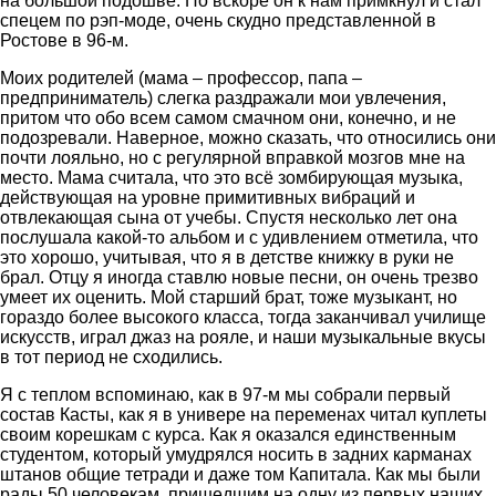
на большой подошве. Но вскоре он к нам примкнул и стал
спецем по рэп‑моде, очень скудно представленной в
Ростове в 96-м.
Моих родителей (мама – профессор, папа –
предприниматель) слегка раздражали мои увлечения,
притом что обо всем самом смачном они, конечно, и не
подозревали. Наверное, можно сказать, что относились они
почти лояльно, но с регулярной вправкой мозгов мне на
место. Мама считала, что это всё зомбирующая музыка,
действующая на уровне примитивных вибраций и
отвлекающая сына от учебы. Спустя несколько лет она
послушала какой‑то альбом и с удивлением отметила, что
это хорошо, учитывая, что я в детстве книжку в руки не
брал. Отцу я иногда ставлю новые песни, он очень трезво
умеет их оценить. Мой старший брат, тоже музыкант, но
гораздо более высокого класса, тогда заканчивал училище
искусств, играл джаз на рояле, и наши музыкальные вкусы
в тот период не сходились.
Я с теплом вспоминаю, как в 97-м мы собрали первый
состав Касты, как я в универе на переменах читал куплеты
своим корешкам с курса. Как я оказался единственным
студентом, который умудрялся носить в задних карманах
штанов общие тетради и даже том Капитала. Как мы были
рады 50 человекам, пришедшим на одну из первых наших