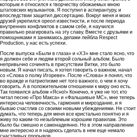
которым я относился к творчеству обожаемых мною
штатовских музыкантов. Я поступил в аспирантуру, и
впоследствии защитил диссертацию. Вокруг меня и моих
друзей укрепился ореол известности, и после периода
внутренних конфликтов в самом себе, я научился
правильно реагировать на эту славу. Вместе с друзьями и
помощниками я занимаюсь делами лейбла Respect
Production, у нас есть успехи.
После выпуска «Были в глаза» и «ХЗ» мне стало ясно, что
я должен себе и людям второй сольный альбом. Было
непривычно сочинять в присутствии Витки, это было
новым. Я начал писать, я хотел говорить о важном, начал
со «Слова о полку Игореве». После «Слова» я понял, что
во вражде и патриотизме нет того важного, о чем я хочу
говорить. А в положительном отношении к миру оно есть.
Так появился альбом «Ясно!» Конечно, я уже не тот, кто
читал песню «Про Макса» и «Фальшивые МС», мне теперь
интересна человечность, гармония и мироздание, и я
бываю счастлив со своими новыми убеждениями. Не стоит
думать, что теперь для меня все кристально понятно и я
живу по каким‑то незыблемым хорошим правилам. Это
было бы смешно и самонадеянно. Но в этом направлении
мне интересно и я надеюсь сделать в нем еще немало
счастливых прорывов.