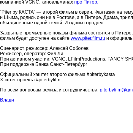
компанией VGNC, киноальманах
про Питер.
“Piter by КАСТА” — второй фильм в серии. Фантазия на тем
и Шыма, родись они не в Ростове, а в Питере. Драма, трил
объединенные одной темой. И одним городом.
Закрытые премьерные показы фильма состоятся в Питере, 
фильм будет доступен на сайте
www.piter.film.ru
и официальны
Сценарист, режиссер: Алексей Соболев
Режиссер, оператор: Фил Ли
При активном участии: VGNC, LFilmProductions, FANCY SHO
При поддержке Банка Санкт-Петербург
Официальный хэштег второго фильма #piterbykasta
Хэштег проекта #piterbyfilm
По всем вопросам релиза и сотрудничества:
piterbyfilm@gm
Влади