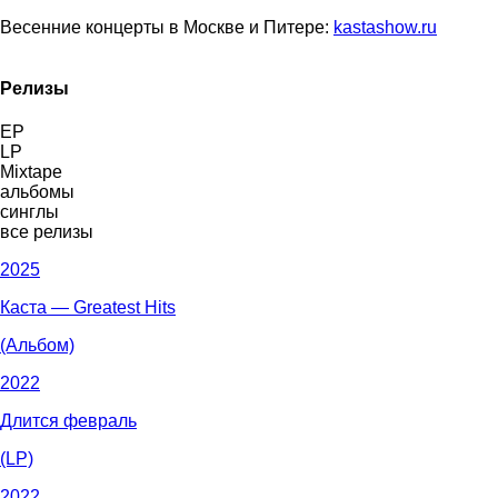
Весенние концерты в Москве и Питере:
kastashow.ru
Релизы
EP
LP
Mixtape
альбомы
синглы
все релизы
2025
Каста — Greatest Hits
(Альбом)
2022
Длится февраль
(LP)
2022