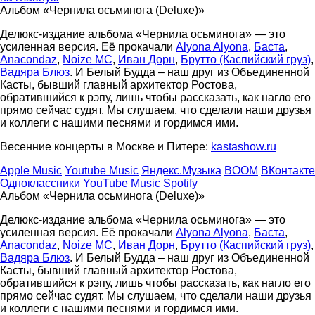
Альбом «Чернила осьминога (Deluxe)»
Делюкс-издание альбома «Чернила осьминога» — это
усиленная версия. Её прокачали
Alyona Alyona
,
Баста
,
Anacondaz
,
Noize MC
,
Иван Дорн
,
Брутто (Каспийский груз)
,
Вадяра Блюз
. И Белый Будда – наш друг из Объединенной
Касты, бывший главный архитектор Ростова,
обратившийся к рэпу, лишь чтобы рассказать, как нагло его
прямо сейчас судят. Мы слушаем, что сделали наши друзья
и коллеги с нашими песнями и гордимся ими.
Весенние концерты в Москве и Питере:
kastashow.ru
Apple Music
Youtube Music
Яндекс.Музыка
BOOM
ВКонтакте
Одноклассники
YouTube Music
Spotify
Альбом «Чернила осьминога (Deluxe)»
Делюкс-издание альбома «Чернила осьминога» — это
усиленная версия. Её прокачали
Alyona Alyona
,
Баста
,
Anacondaz
,
Noize MC
,
Иван Дорн
,
Брутто (Каспийский груз)
,
Вадяра Блюз
. И Белый Будда – наш друг из Объединенной
Касты, бывший главный архитектор Ростова,
обратившийся к рэпу, лишь чтобы рассказать, как нагло его
прямо сейчас судят. Мы слушаем, что сделали наши друзья
и коллеги с нашими песнями и гордимся ими.