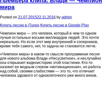
Премьера клипа: Влади — Чемпион
мира
Posted on
21.07.2015
22.11.2016
by
admin
Купить песню в iTunes
Купить песню в Google Play
Чемпион мира — это человек, который в чем‑то одном
лучше остальных восьми миллиардов людей. Это почти
нереально. Но если этот мир внутренний и соперников,
кроме тебя самого, нет, то задача не становится легче.
«Чемпион мира» в каком‑то смысле программная песня
для нового альбома Влади «Несусветное», и неслучайно
она открывает видеоисторию этой пластинки. Кто‑то
назовет ее модным словом «мотивационная», но работа
над собой, своими слабостями — это то, что отличает
человека здравого от одноклеточного уже много веков.