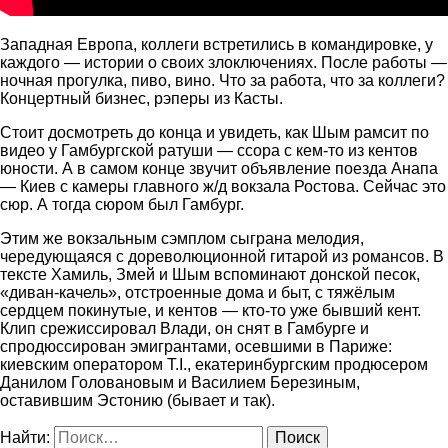
Западная Европа, коллеги встретились в командировке, у
каждого — истории о своих злоключениях. После работы —
ночная прогулка, пиво, вино. Что за работа, что за коллеги?
Концертный бизнес, рэперы из Касты.
Стоит досмотреть до конца и увидеть, как Шым рамсит по
видео у Гамбургской ратуши — ссора с кем-то из кентов
юности. А в самом конце звучит объявление поезда Анапа
— Киев с камеры главного ж/д вокзала Ростова. Сейчас это
сюр. А тогда сюром был Гамбург.
Этим же вокзальным сэмплом сыграна мелодия,
чередующаяся с дореволюционной гитарой из романсов. В
тексте Хамиль, Змей и Шым вспоминают донской песок,
«диван-качель», отстроенные дома и быт, с тяжёлым
сердцем покинутые, и кентов — кто-то уже бывший кент.
Клип срежиссировал Влади, он снят в Гамбурге и
спродюссирован эмигрантами, осевшими в Париже:
киевским оператором T.I., екатеринбургским продюсером
Данилом Головановым и Василием Березиным,
оставившим Эстонию (бывает и так).
Найти: