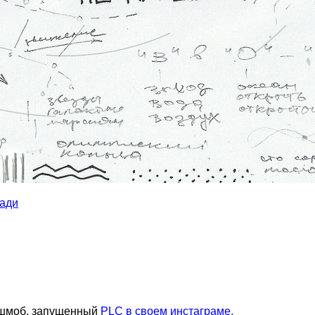
лади
ешмоб, запущенный
PLC в своем инстаграме.