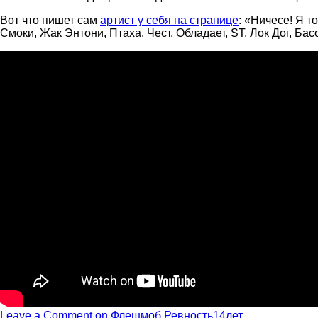
Вот что пишет сам
артист у себя на странице
: «Ничесе! Я т
Смоки, Жак Энтони, Птаха, Чест, Oбладает, ST, Лок Дог, Басо
Leave a Comment
on Флешмоб Ревность14лет