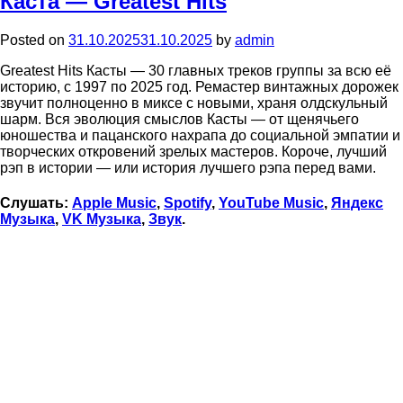
Каста — Greatest Hits
Posted on
31.10.2025
31.10.2025
by
admin
Greatest Hits Касты — 30 главных треков группы за всю её
историю, с 1997 по 2025 год. Ремастер винтажных дорожек
звучит полноценно в миксе с новыми, храня олдскульный
шарм. Вся эволюция смыслов Касты — от щенячьего
юношества и пацанского нахрапа до социальной эмпатии и
творческих откровений зрелых мастеров. Короче, лучший
рэп в истории — или история лучшего рэпа перед вами.
Слушать:
Apple Music
,
Spotify
,
YouTube Music
,
Яндекс
Музыка
,
VK Музыка
,
Звук
.