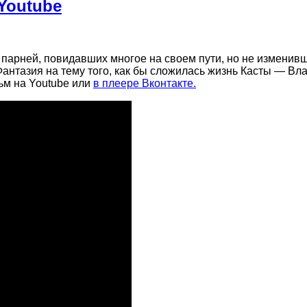
 Youtube
 парней, повидавших многое на своем пути, но не изменив
 Фантазия на тему того, как бы сложилась жизнь Касты — Вл
ьм на Youtube или
в плеере Вконтакте.