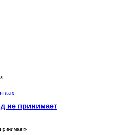
ns
нтакте
од не принимает
е принимает»