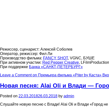
Режиссер, сценарист: Алексей Соболев
Оператор, режиссер: Фил Ли
Производство фильма:
FANCY SHOT
, VGNC, БУШЕ
При активном участии:
Red Pepper Creative
, LFilmProductio
При поддержке
Банка «САНКТ-ПЕТЕРБУРГ»
Leave a Comment
on Премьера фильма «Piter by Каста» Вко
Новая песня: Alai Oli и Влади — Гор
Posted on
22.03.2018
26.03.2018
by
admin
Слушайте новую песню с Влади! Alai Oli и Влади «Город н