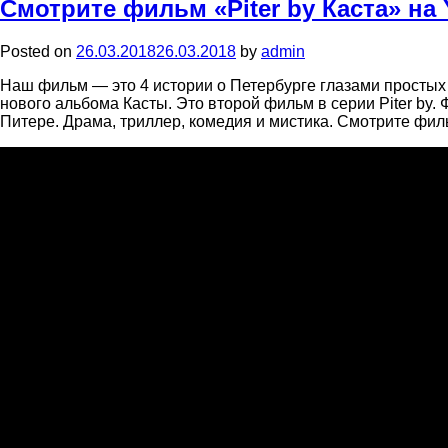
Смотрите фильм «Piter by Каста» на
Posted on
26.03.2018
26.03.2018
by
admin
Наш фильм — это 4 истории о Петербурге глазами простых
нового альбома Касты. Это второй фильм в серии Piter by.
Питере. Драма, триллер, комедия и мистика. Смотрите фил