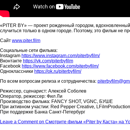
«PITER BY» — проект рожденный городом, вдохновленный 
случиться только в одном городе. Поэтому, это фильм не пр
Сайт
www.piter.film
Социальные сети фильма:
Instagram
https://www.instagram.com/piterbyfilm/
Вконтакте
https://vk.com/piterbyfilm
Facebook
https://www.facebook.com/piterbyfilm/
Одноклассники
https://ok.ru/piterbyfilm/
По всем вопросам релиза и сотрудничества:
piterbyfilm@gm
Режиссер, сценарист: Алексей Соболев
Оператор, режиссер: Фил Ли
Производство фильма: FANCY SHOT, VGNC, БУШЕ
При активном участии: Red Pepper Creative, LFilmProductio
При поддержке Банка Санкт-Петербург
Leave a Comment
on Смотрите фильм «Piter by Каста» на Y