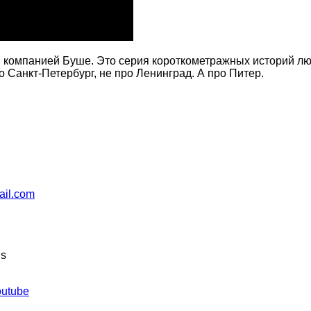
компанией Буше. Это серия короткометражных историй лю
о Санкт-Петербург, не про Ленинград. А про Питер.
ail.com
ns
outube